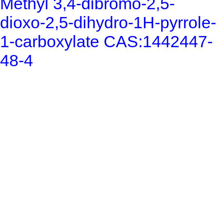
Methyl 3,4-dibromo-2,5-
dioxo-2,5-dihydro-1H-pyrrole-
1-carboxylate CAS:1442447-
48-4