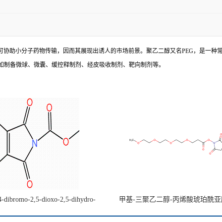
可协助小分子药物传输，因而其展现出诱人的市场前景。聚乙二醇又名PEG，是一种
如制备微球、微囊、缓控释制剂、经皮吸收制剂、靶向制剂等。
4-dibromo-2,5-dioxo-2,5-dihydro-
甲基-三聚乙二醇-丙烯酸琥珀酰
e-1-carboxylate CAS:1442447-48-4