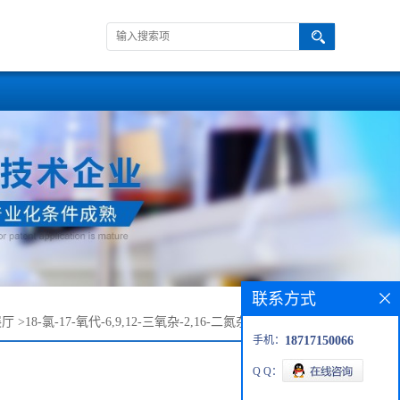
联系方式
展厅
>
18-氯-17-氧代-6,9,12-三氧杂-2,16-二氮杂十八烷酸叔丁酯
手机：
18717150066
Q Q：