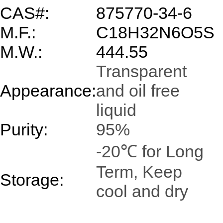
CAS#:
875770-34-6
M.F.:
C18H32N6O5S
M.W.:
444.55
Transparent
Appearance:
and oil free
liquid
Purity:
95%
-20℃ for Long
Term, Keep
Storage:
cool and dry