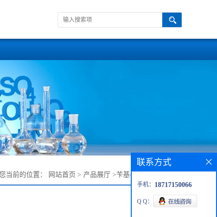
联系方式
您当前的位置：
网站首页
>
产品展厅
>
苄基-四聚乙二醇-酰氯
手机：
18717150066
Q Q：