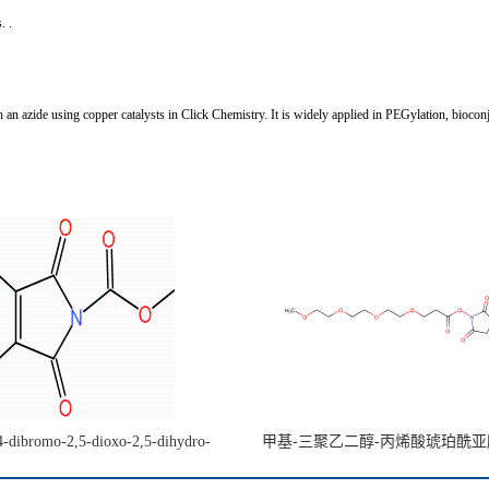
. .
n azide using copper catalysts in Click Chemistry. It is widely applied in PEGylation, biocon
4-dibromo-2,5-dioxo-2,5-dihydro-
甲基-三聚乙二醇-丙烯酸琥珀酰
e-1-carboxylate CAS:1442447-48-4