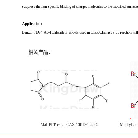
suppress the non-specific binding of charged molecules to the modified surfaces
Application:
Benzyl-PEG4-Acyl Chloride is widely used in Click Chemistry by reaction with a
相关产品：
Mal-PFP ester CAS:138194-55-5
Methyl 3,
1H-pyrrol