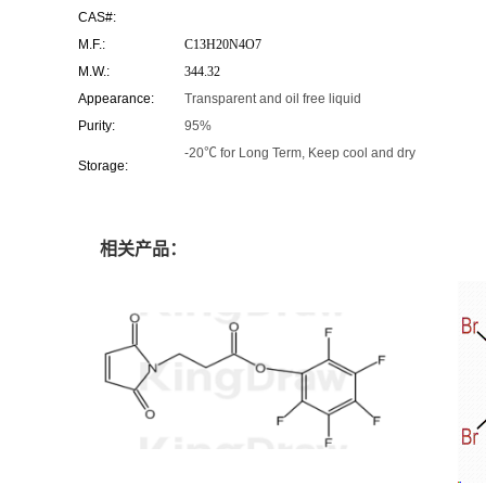
CAS#:
M.F.:
C13H20N4O7
M.W.:
344.32
Appearance:
Transparent and oil free liquid
Purity:
95%
-20℃ for Long Term, Keep cool and dry
Storage:
相关产品：