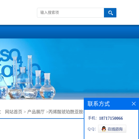
联系方式
置：
网站首页
>
产品展厅
>
丙烯酸琥珀酰亚胺-三聚乙二醇-叠氮
手机：
18717150066
Q Q：