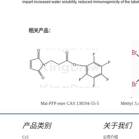
impart increased water solubility, reduced immunogenicity of the l
相关产品：
Mal-PFP ester CAS:138194-55-5
Methyl 3,
1H-pyrrol
产品类别
关于我们
Cy5
公司介绍