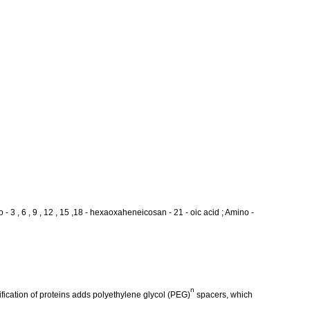
 , 6 , 9 , 12 , 15 ,18 - hexaoxaheneicosan - 21 - oic acid ; Amino -
n
ication of proteins adds polyethylene glycol (PEG)
spacers, which