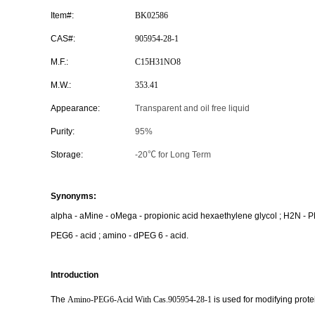
Item#:
BK02586
CAS#:
905954-28-1
M.F.:
C15H31NO8
M.W.:
353.41
Appearance:
Transparent and oil free liquid
Purity:
95%
Storage:
-20℃ for Long Term
Synonyms:
alpha - aMine - oMega - propionic acid hexaethylene glycol ; H2N - PE
PEG6 - acid ; amino - dPEG 6 - acid.
Introduction
The
Amino-PEG6-Acid With Cas.905954-28-1
is used for modifying prot