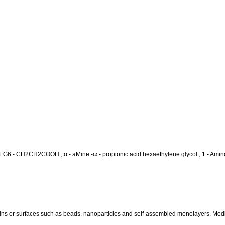
G6 - CH2CH2COOH ; α - aMine -ω - propionic acid hexaethylene glycol ; 1 - Amino - 3
eins or surfaces such as beads, nanoparticles and self-assembled monolayers. Modif