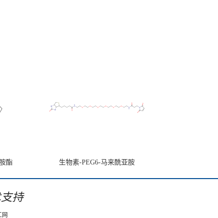
亚胺酯
生物素-PEG6-马来酰亚胺
术支持
工网