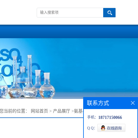
联系方式
您当前的位置：
网站首页
>
产品展厅
>
氨基-六聚乙二醇-羧酸
手机：
18717150066
Q Q：