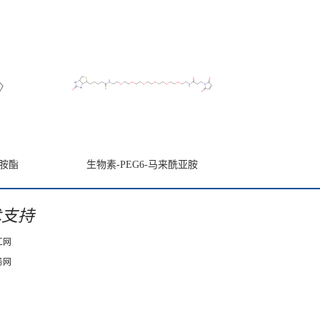
亚胺酯
生物素-PEG6-马来酰亚胺
术支持
工网
务网