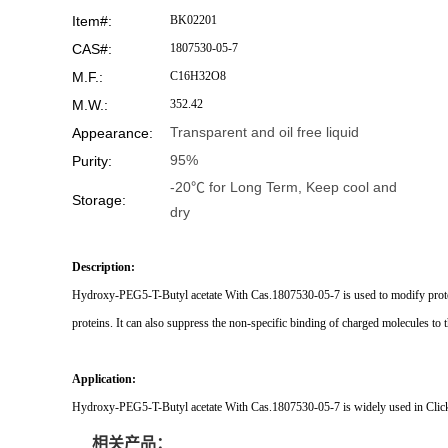
Item#:
BK02201
CAS#:
1807530-05-7
M.F.:
C16H32O8
M.W.:
352.42
Transparent and oil free liquid
Appearance:
95%
Purity:
-20℃ for Long Term, Keep cool and
Storage:
dry
Description:
Hydroxy-PEG5-T-Butyl acetate With Cas.1807530-05-7 is used to modify proteins
proteins. It can also suppress the non-specific binding of charged molecules to t
Application:
Hydroxy-PEG5-T-Butyl acetate With Cas.1807530-05-7 is widely used in Click Ch
相关产品：