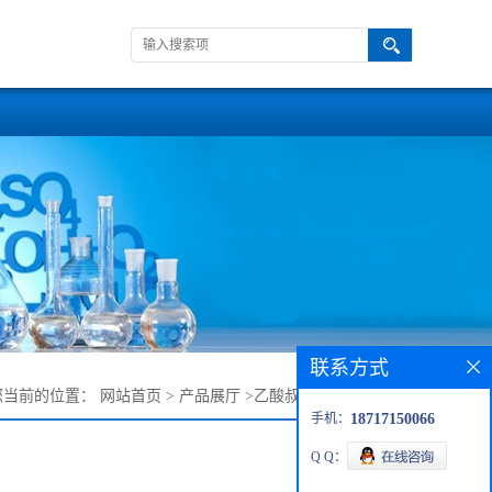
联系方式
您当前的位置：
网站首页
>
产品展厅
>
乙酸叔丁酯-五聚乙二醇
手机：
18717150066
Q Q：