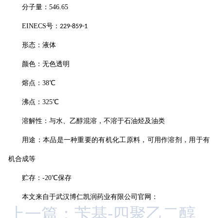
分子量：
546.65
EINECS
号：
229-859-1
形态：液体
颜色：无色透明
熔点
：
38
℃
沸点
：
325
℃
溶解性：与水、乙醇混溶，不溶于石油烃及油类
用途：本品是一种重要的有机化工原料，可用作溶剂，用于有
机合成等
贮存：
-20
℃保存
本文来自于武汉博仁凯润药业有限公司官网：
上一篇：苄基-四聚乙二醇